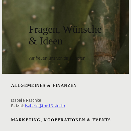
Fragen, Wünsche
& Ideen
Wir freuen uns von dir zu hören!
ALLGEMEINES & FINANZEN
Isabelle Raschke
E- Mail:
isabelle@the16.studio
MARKETING, KOOPERATIONEN & EVENTS