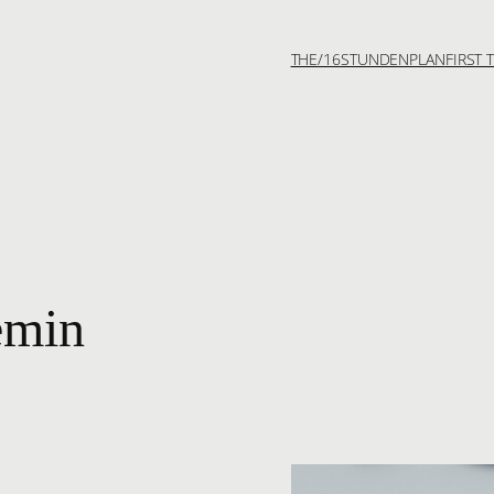
THE/16
STUNDENPLAN
FIRST 
emin