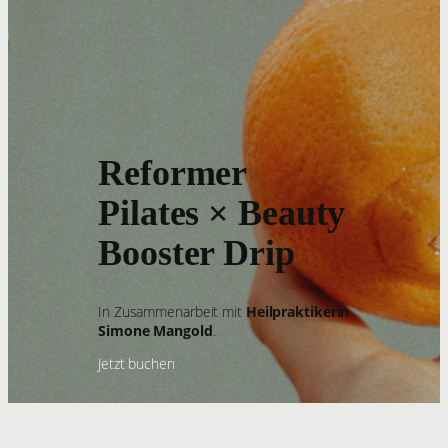
Reformer
Pilates × Beauty
Booster Drip
In Zusammenarbeit mit
Heilpraktikerin
Simone Mangold
.
Jetzt buchen