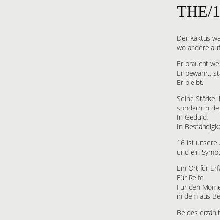
THE/
Der Kaktus wä
wo andere au
Er braucht wen
Er bewahrt, st
Er bleibt.
Seine Stärke l
sondern in der
In Geduld.
In Beständigke
16 ist unsere
und ein Symbo
Ein Ort für Er
Für Reife.
Für den Mome
in dem aus Be
Beides erzählt